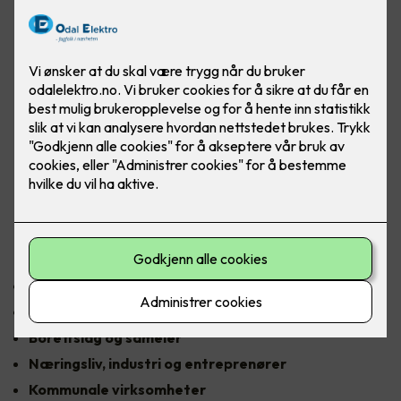
Behov for elektriker - samarbeidspartner?
Når du trenger elektriker og/eller samarbeidspartner, er vi
aldri langt unna. Vi er raske til å mobilisere og klare til å
levere høy kvalitet – hver eneste gang.
Med lokal tilstedeværelse og rask responstid dekker vi hele
Odalen, Kongsvingerregionen, Hamarregionen og Øvre
Romerike.
Vi leverer elektrotjenester til alle kundegrupper
Odal Elektro har et bredt fagmiljø som utfører oppdrag for:
Privatkunder og fritidsboliger
Landbruk og gårdsdrift
Borettslag og sameier
Næringsliv, industri og entreprenører
Kommunale virksomheter