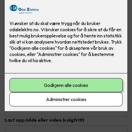
Send inn din henvendelse
Fyll ut dine kontaktopplysninger og send inn kontaktskjema.
Du vil bli kontaktet innen tre virkedager
Hva trenger du hjelp til?
Emne
*
Beskrivelse av jobben
Last opp bilde eller video
(valgfritt)