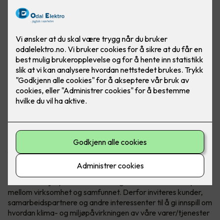
Odal Elektro AS ønsker innspill til klima-
og miljøarbeidet
Odal Elektro AS skal bidra til et mer bærekraftig samfunn og
tar derfor ansvar for vår miljøpåvirkning. En viktig del av
arbeidet er å være Miljøfyrtårn-sertifisert. Det betyr at vi
har etablert et miljøledelsessystem som styrer klima- og
miljøarbeidet og hjelper oss med kontinuerlig forbedring.
Sertifiseringen inneholder også konkrete krav som må
oppfylles innen arbeidsmiljø, avfall/ombruk, energi, innkjøp
og transport. Hvert år innrapporterer vi tall for våre
aktiviteter som resulterer i et klimaregnskap, samt resultater
og statistikk. Denne informasjonen gir god oversikt over
framgang og forbedringspotensial, og gjøres offentlig
tilgjengelig.
En del av Miljøfyrtårn-sertifiseringen handler om samspillet
mellom virksomhet og samfunnet. Derfor inviteres kunder,
samarbeidspartnere og andre interessenter til å gi innspill om
hvordan klima- og miljøpåvirkningen av våre varer/tjenester