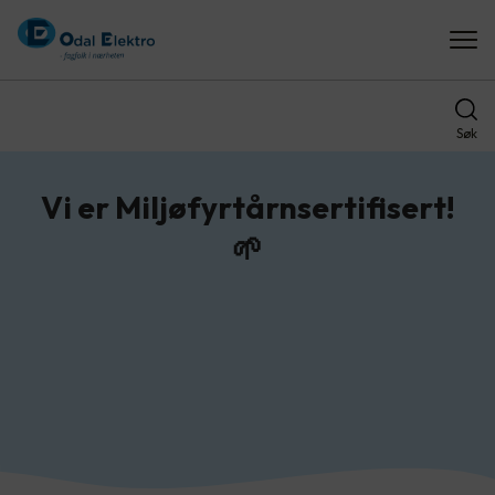
Søk
Vi er Miljøfyrtårnsertifisert!
🌱