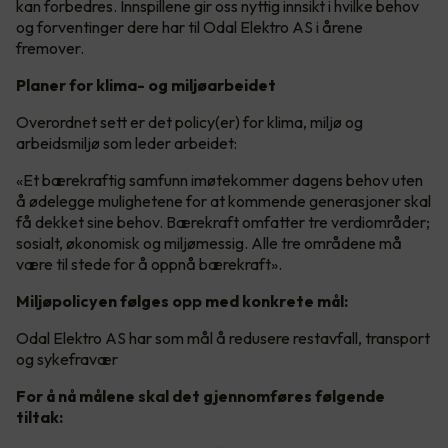
kan forbedres. Innspillene gir oss nyttig innsikt i hvilke behov
og forventinger dere har til Odal Elektro AS i årene
fremover.
Planer for klima- og miljøarbeidet
Overordnet sett er det policy(er) for klima, miljø og
arbeidsmiljø som leder arbeidet:
«Et bærekraftig samfunn imøtekommer dagens behov uten
å ødelegge mulighetene for at kommende generasjoner skal
få dekket sine behov. Bærekraft omfatter tre verdiområder;
sosialt, økonomisk og miljømessig. Alle tre områdene må
være til stede for å oppnå bærekraft».
Miljøpolicyen følges opp med konkrete mål:
Odal Elektro AS har som mål å redusere restavfall, transport
og sykefravær
For å nå målene skal det gjennomføres følgende
tiltak: