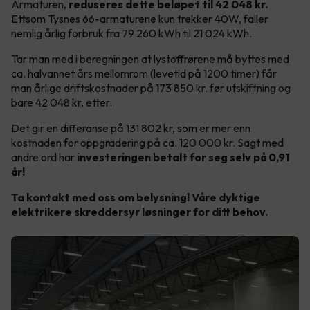
Armaturen,
reduseres dette beløpet til 42 048 kr.
Ettsom
Tysnes 66-armaturene kun trekker 40W, faller
nemlig årlig forbruk fra 79 260 kWh til 21 024 kWh.
Tar man med i beregningen at lystoffrørene må byttes med
ca. halvannet års mellomrom (levetid på 1200 timer) får
man årlige driftskostnader på 173 850 kr. før utskiftning og
bare 42 048 kr. etter.
Det gir en differanse på 131 802 kr, som er mer enn
kostnaden for oppgradering på ca. 120 000 kr. Sagt med
andre ord har
investeringen betalt for seg selv på 0,91
år!
Ta kontakt med oss om belysning! Våre dyktige
elektrikere skreddersyr løsninger for ditt behov.