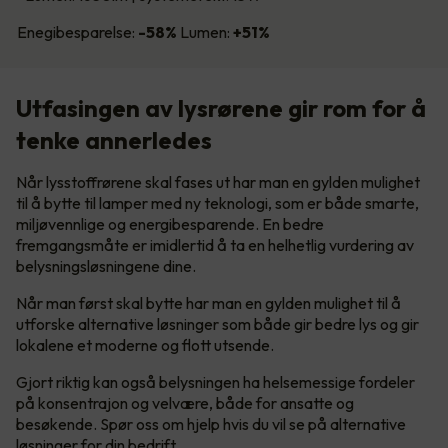
Enegibesparelse:
-58%
Lumen:
+51%
Utfasingen av lysrørene gir rom for å
tenke annerledes
Når lysstoffrørene skal fases ut har man en gylden mulighet
til å bytte til lamper med ny teknologi, som er både smarte,
miljøvennlige og energibesparende. En bedre
fremgangsmåte er imidlertid å ta en helhetlig vurdering av
belysningsløsningene dine.
Når man først skal bytte har man en gylden mulighet til å
utforske alternative løsninger som både gir bedre lys og gir
lokalene et moderne og flott utsende.
Gjort riktig kan også belysningen ha helsemessige fordeler
på konsentrajon og velvære, både for ansatte og
besøkende. Spør oss om hjelp hvis du vil se på alternative
løsninger for din bedrift.