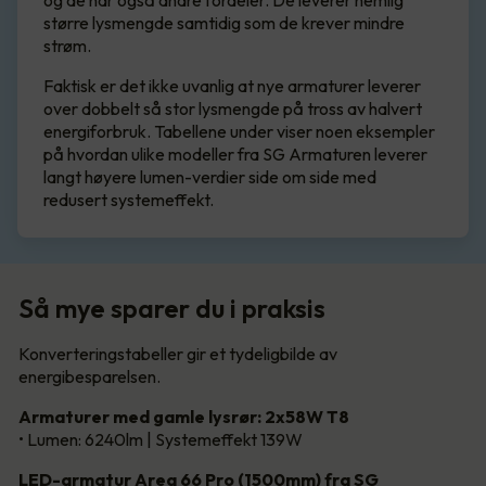
og de har også andre fordeler. De leverer nemlig
større lysmengde samtidig som de krever mindre
strøm.
Faktisk er det ikke uvanlig at nye armaturer leverer
over dobbelt så stor lysmengde på tross av halvert
energiforbruk. Tabellene under viser noen eksempler
på hvordan ulike modeller fra SG Armaturen leverer
langt høyere lumen-verdier side om side med
redusert systemeffekt.
Så mye sparer du i praksis
Konverteringstabeller gir et tydeligbilde av
energibesparelsen.
Armaturer med gamle lysrør: 2x58W T8
• Lumen: 6240lm | Systemeffekt 139W
LED-armatur Area 66 Pro (1500mm) fra SG