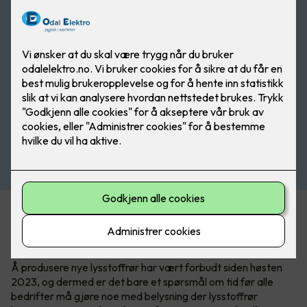
En av konsekvensene av RoHS-direktivet, som har til hensikt
å begrense bruken av miljøskadelige stoffer, er at lysstoffrør
avvikles.
Å produsere nye lysstoffrør har vært forbudt siden høsten
2023, og dermed er det bare et spørsmål om tid før alle
bedrifter må gjøre noe med belysning der lysstoffrør