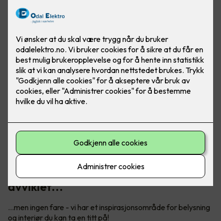
Vårt digitale showroom er dessverre
avviklet...
...men ingen fare - vi har et inspirasjonsområde for belysning
og interiør du kan ta en titt på!