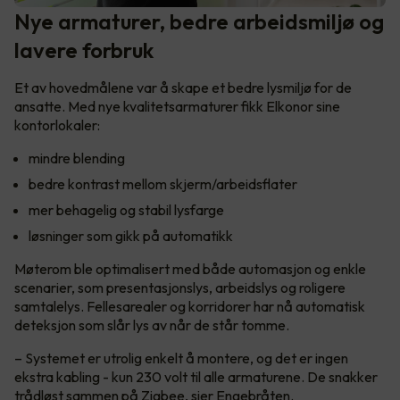
Nye armaturer, bedre arbeidsmiljø og
lavere forbruk
Et av hovedmålene var å skape et bedre lysmiljø for de
ansatte. Med nye kvalitetsarmaturer fikk Elkonor sine
kontorlokaler:
mindre blending
bedre kontrast mellom skjerm/arbeidsflater
mer behagelig og stabil lysfarge
løsninger som gikk på automatikk
Møterom ble optimalisert med både automasjon og enkle
scenarier, som presentasjonslys, arbeidslys og roligere
samtalelys. Fellesarealer og korridorer har nå automatisk
deteksjon som slår lys av når de står tomme.
– Systemet er utrolig enkelt å montere, og det er ingen
ekstra kabling - kun 230 volt til alle armaturene. De snakker
trådløst sammen på Zigbee, sier Engebråten.