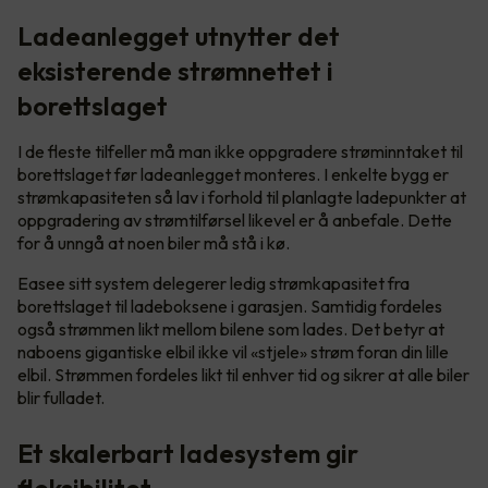
Ladeanlegget utnytter det
eksisterende strømnettet i
borettslaget
I de fleste tilfeller må man ikke oppgradere strøminntaket til
borettslaget før ladeanlegget monteres. I enkelte bygg er
strømkapasiteten så lav i forhold til planlagte ladepunkter at
oppgradering av strømtilførsel likevel er å anbefale. Dette
for å unngå at noen biler må stå i kø.
Easee sitt system delegerer ledig strømkapasitet fra
borettslaget til ladeboksene i garasjen. Samtidig fordeles
også strømmen likt mellom bilene som lades. Det betyr at
naboens gigantiske elbil ikke vil «stjele» strøm foran din lille
elbil. Strømmen fordeles likt til enhver tid og sikrer at alle biler
blir fulladet.
Et skalerbart ladesystem gir