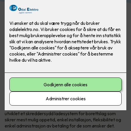
Bilde: Easee. Flere laderoboter kan kobles sammen
Det er mye å sette seg inn i og mange valg som skal tas
både av styret og generalforsamling.
Norske Easee
har
utviklet et skreddersydd ladesystem for borettslag som
sikrer mest mulig oppetid, enkel installasjon, fleksibilitet og
enkel administrasjon av betaling for de som ønsker det.