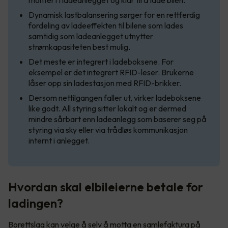
montert i ladeanlegget og klar til å lade bilen.
Dynamisk lastbalansering sørger for en rettferdig
fordeling av ladeeffekten til bilene som lades
samtidig som ladeanlegget utnytter
strømkapasiteten best mulig.
Det meste er integrert i ladeboksene. For
eksempel er det integrert RFID-leser. Brukerne
låser opp sin ladestasjon med RFID-brikker.
Dersom nettilgangen faller ut, virker ladeboksene
like godt. All styring sitter lokalt og er dermed
mindre sårbart enn ladeanlegg som baserer seg på
styring via sky eller via trådløs kommunikasjon
internt i anlegget.
Hvordan skal elbileierne betale for
ladingen?
Borettslag kan velge å selv å motta en samlefaktura på