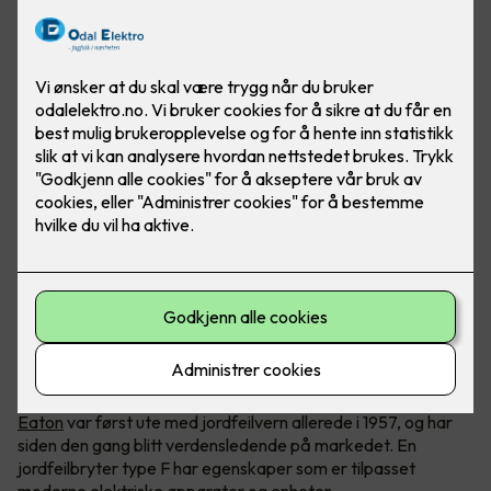
En jordfeilbryter type F trenger du til apparater som har
høyere effekt eller frekvensdrevne enheter.
Eaton
var først ute med jordfeilvern allerede i 1957, og har
siden den gang blitt verdensledende på markedet. En
jordfeilbryter type F har egenskaper som er tilpasset
moderne elektriske apparater og enheter.