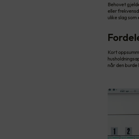
Behovet gjelde
eller frekvens
ulike slag som 
Fordel
Kort oppsummer
husholdningsapp
når den burde 