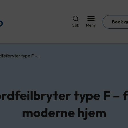
Book g
Søk
Meny
dfeilbryter type F –…
rdfeilbryter type F – 
moderne hjem