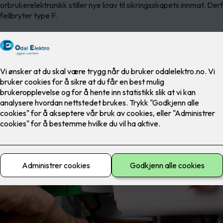
forbrukerelektronikk stiller nye krav til sikringsskapets innmat. De
dfeilbryter type F.