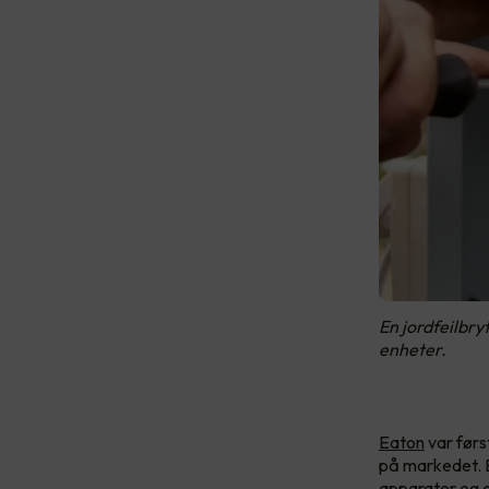
En jordfeilbry
enheter.
Eaton
var førs
på markedet. E
apparater og 