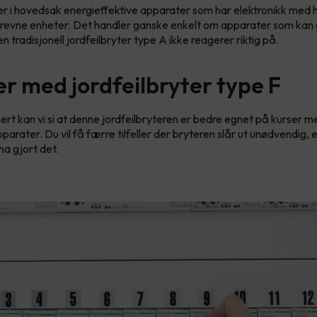
r i hovedsak energieffektive apparater som har elektronikk med 
drevne enheter. Det handler ganske enkelt om apparater som kan g
en tradisjonell jordfeilbryter type A ikke reagerer riktig på.
er med jordfeilbryter type F
t kan vi si at denne jordfeilbryteren er bedre egnet på kurser
arater. Du vil få færre tilfeller der bryteren slår ut unødvendig, el
ha gjort det.