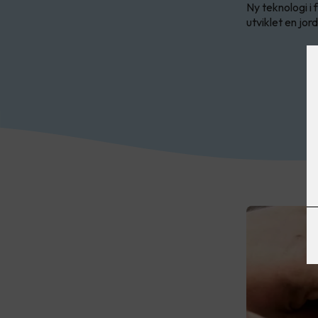
Ny teknologi i 
utviklet en jor