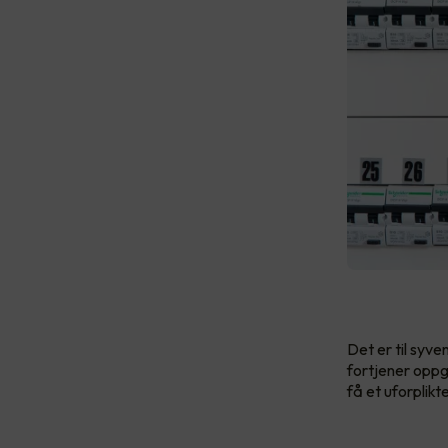
Det er til syv
fortjener oppg
få et uforplikt