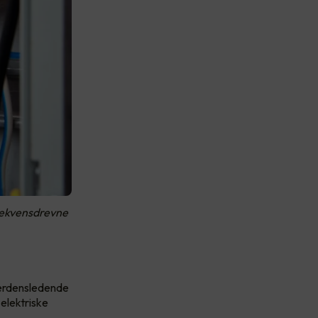
frekvensdrevne
 verdensledende
elektriske