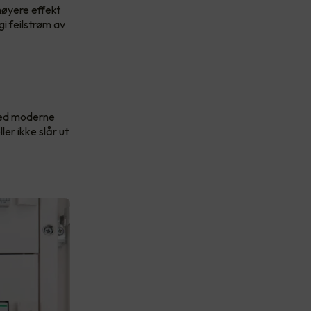
høyere effekt
i feilstrøm av
 med moderne
ler ikke slår ut