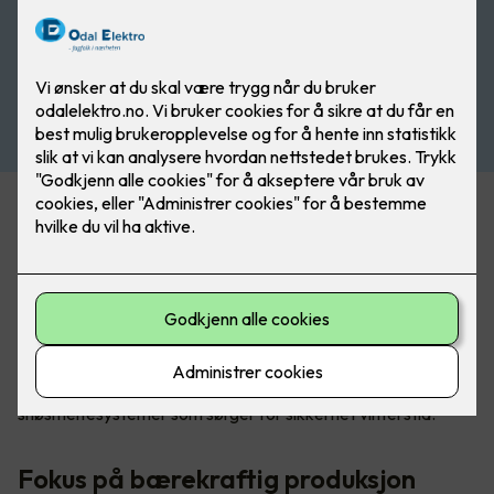
Ledende leverandør av
varmeløsninger
DEVI er en av verdens ledende leverandører av elektriske
varmeløsninger. Med produkter tilpasset både boliger og
næringsbygg, kombinerer DEVI funksjonalitet, holdbarhet
og kvalitet. Selskapet leverer elektriske gulvvarmesystemer
som gir innendørs komfort og utendørs is- og
snøsmeltesystemer som sørger for sikkerhet vinterstid.
Fokus på bærekraftig produksjon