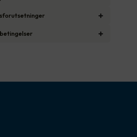
gsforutsetninger
sbetingelser