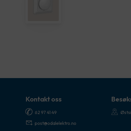
Kontakt oss
Besøk
62 97 41 49
Østsi
post@odalelektro.no