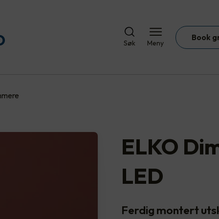
Book g
Søk
Meny
immere
ELKO Dim
LED
Ferdig montert uts