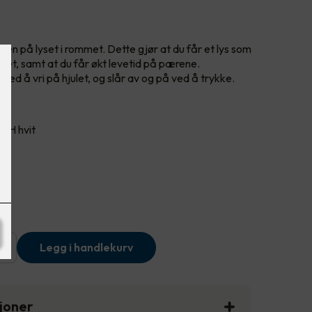
ken på lyset i rommet. Dette gjør at du får et lys som
met, samt at du får økt levetid på pærene.
ved å vri på hjulet, og slår av og på ved å trykke.
 PH hvit
+
Legg i handlekurv
sjoner