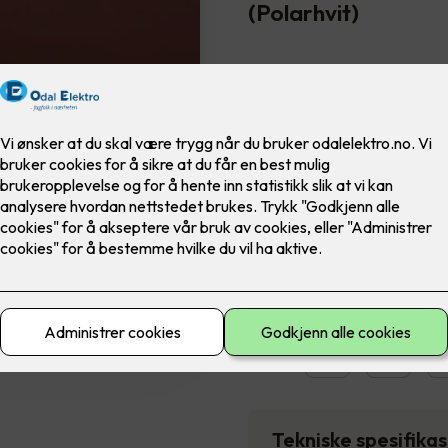
(Polarhvit)
En dimmer kan justere lysstyr
er tilpasset stemningen i rom
Dimmeren justerer lysstyrken 
Inkluderer:
1 stk RS16/315 GLE dimmer
Montering
2,290
,-
Antall
-
Tekniske spesifika