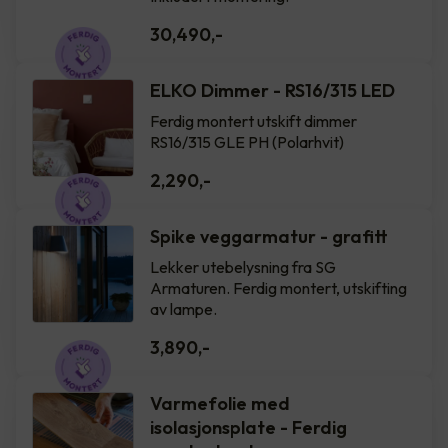
30,490
,-
ELKO Dimmer - RS16/315 LED
Ferdig montert utskift dimmer
RS16/315 GLE PH (Polarhvit)
2,290
,-
Spike veggarmatur - grafitt
Lekker utebelysning fra SG
Armaturen. Ferdig montert, utskifting
av lampe.
3,890
,-
Varmefolie med
isolasjonsplate - Ferdig