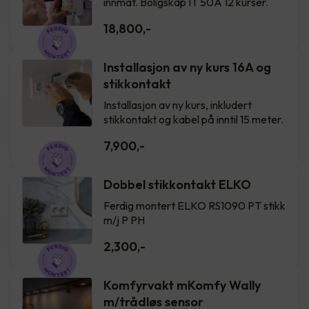
innmat. Boligskap IT 50A 12 kurser.
18,800
,-
Installasjon av ny kurs 16A og
stikkontakt
Installasjon av ny kurs, inkludert
stikkontakt og kabel på inntil 15 meter.
7,900
,-
Dobbel stikkontakt ELKO
Ferdig montert ELKO RS1090 PT stikk
m/j P PH
2,300
,-
Komfyrvakt mKomfy Wally
m/trådløs sensor