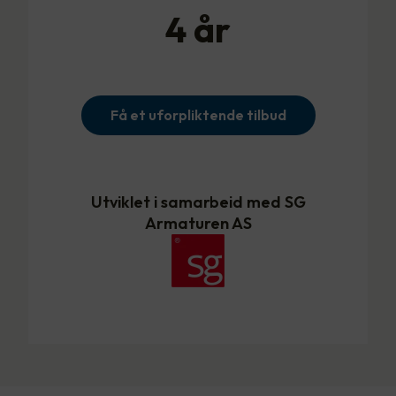
4
år
Få et uforpliktende tilbud
Utviklet i samarbeid med SG
Armaturen AS