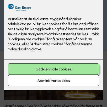
Watt? Lumen? Kelvin? Det er ikke så lett å holde tunga rett