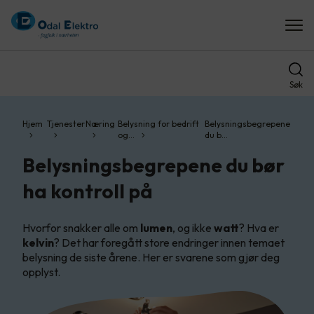
Søk
Hjem
Tjenester
Næring
Belysning for bedrift
Belysningsbegrepene
og…
du b…
Belysningsbegrepene du bør
ha kontroll på
Hvorfor snakker alle om
lumen
, og ikke
watt
? Hva er
kelvin
? Det har foregått store endringer innen temaet
belysning de siste årene. Her er svarene som gjør deg
opplyst.