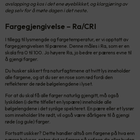
avslapping og kos i det ene øyeblikket, og klargjøring av
deg selv for å møte dagen i det neste.
Fargegjengivelse – Ra/CRI
I tillegg til lysmengde og fargetemperatur, er vi opptatt av
fargegjengivelsen til pærene. Denne måles i Ra, som er en
skala fra 0 til 100. Jo høyere Ra, jo bedre er pærens evne til
å gjengi farger.
Du husker sikkert fra naturfagtimene at hvitt lys inneholder
alle fargene, og at du ser en rose som rød fordi den
reflekterer de røde bølgelengdene i lyset.
For at du skal få alle farger naturlig gjengitt, må også
lyskilden (i dette tilfellet en lyspære) inneholde alle
bølgelengdene i det synlige spekteret. En pære eller et lysrør
som inneholder lite rødt, vil også være dårligere til å gjengi
røde (og gule) farger.
Fortsatt usikker? Dette handler altså om fargene på hva enn
pæren belyser, enten det er fargen på sofaen din eller huden