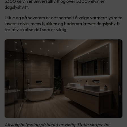
5300 kelvin er universalhvitt og over 5300 kelvin er
dagslyshvitt.
I stue og på soverom er det normalt å velge varmere lys med
lavere kelvin, mens kjøkken og baderom krever dagslyshvitt
for at vi skal se det som er viktig.
Allsidig belysning på badet er viktig. Dette sørger for