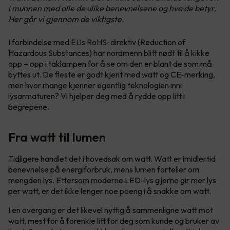
i munnen med alle de ulike benevnelsene og hva de betyr.
Her går vi gjennom de viktigste.
I forbindelse med EUs RoHS-direktiv (Reduction of
Hazardous Substances) har nordmenn blitt nødt til å kikke
opp – opp i taklampen for å se om den er blant de som må
byttes ut. De fleste er godt kjent med watt og CE-merking,
men hvor mange kjenner egentlig teknologien inni
lysarmaturen? Vi hjelper deg med å rydde opp litt i
begrepene.
Fra watt til lumen
Tidligere handlet det i hovedsak om watt. Watt er imidlertid
benevnelse på energiforbruk, mens lumen forteller om
mengden lys. Ettersom moderne LED-lys gjerne gir mer lys
per watt, er det ikke lenger noe poeng i å snakke om watt.
I en overgang er det likevel nyttig å sammenligne watt mot
watt, mest for å forenkle litt for deg som kunde og bruker av