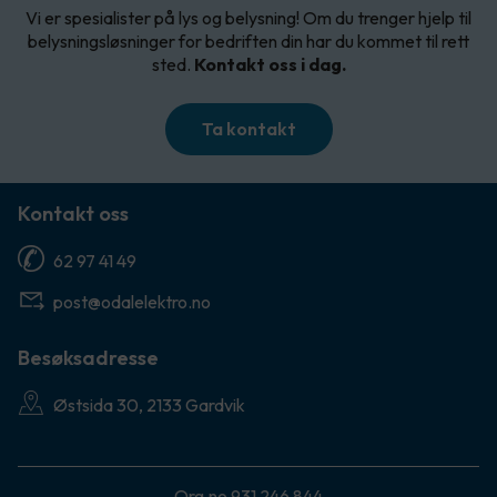
Vi er spesialister på lys og belysning! Om du trenger hjelp til
belysningsløsninger for bedriften din har du kommet til rett
sted.
Kontakt oss i dag.
Ta kontakt
Kontakt oss
62 97 41 49
post@odalelektro.no
Besøksadresse
Østsida 30, 2133 Gardvik
Org.no 931 246 844