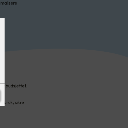
imalisere
av budsjettet.
gg.
ibruk, sikre