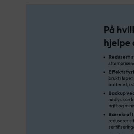
På hvi
hjelpe
Redusert s
strømprisen
Effektstyri
brukt i løpe
batteriet, i 
Backup ve
nødlys kan k
drift og min
Bærekraft 
reduserer si
sertifisering