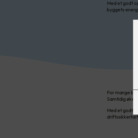
Med et godt og
byggets energi
For mange bedr
Samtidig øker 
Med et godt og
driftssikkerhe