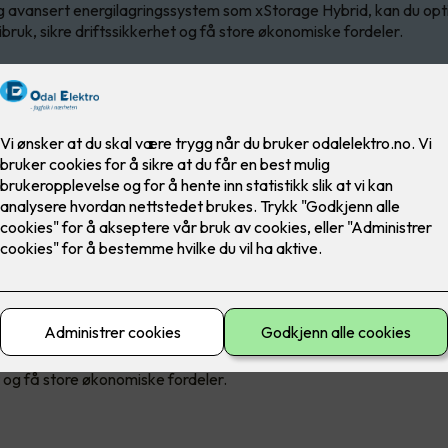
 avansert energilagringssystem som xStorage Hybrid, kan du opt
bruk, sikre driftssikkerhet og få store økonomiske fordeler.
ifter og eiendomsselskaper er energikostnader en betydelig del 
krav til bærekraft og energistyring i både offentlige og private by
 avansert energilagringssystem kan du optimalisere byggets energ
t og få store økonomiske fordeler.