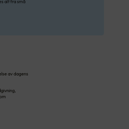
es alt fra små
åelse av dagens
dgivning,
nsom