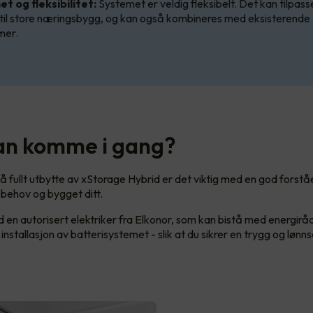
t og fleksibilitet:
Systemet er veldig fleksibelt. Det kan tilpass
til store næringsbygg, og kan også kombineres med eksisterende
mer.
n komme i gang?
 få fullt utbytte av xStorage Hybrid er det viktig med en god forst
 behov og bygget ditt.
 en autorisert elektriker fra Elkonor, som kan bistå med energirå
installasjon av batterisystemet - slik at du sikrer en trygg og løn