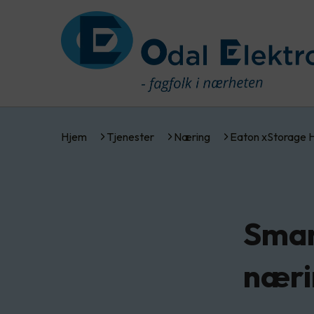
Hjem
Tjenester
Næring
Eaton xStorage 
Smar
næri