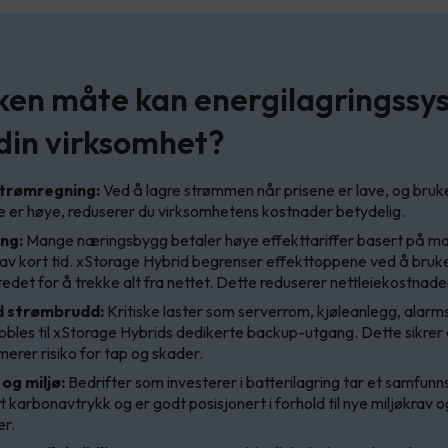
lken måte kan energilagringss
 din virksomhet?
trømregning:
Ved å lagre strømmen når prisene er lave, og bruk
e er høye, reduserer du virksomhetens kostnader betydelig.
ng:
Mange næringsbygg betaler høye effekttariffer basert på ma
t av kort tid. xStorage Hybrid begrenser effekttoppene ved å bruk
stedet for å trekke alt fra nettet. Dette reduserer nettleiekostnade
d strømbrudd:
Kritiske laster som serverrom, kjøleanlegg, alar
obles til xStorage Hybrids dedikerte backup-utgang. Dette sikrer 
imerer risiko for tap og skader.
og miljø:
Bedrifter som investerer i batterilagring tar et samfunn
tt karbonavtrykk og er godt posisjonert i forhold til nye miljøkrav o
er.