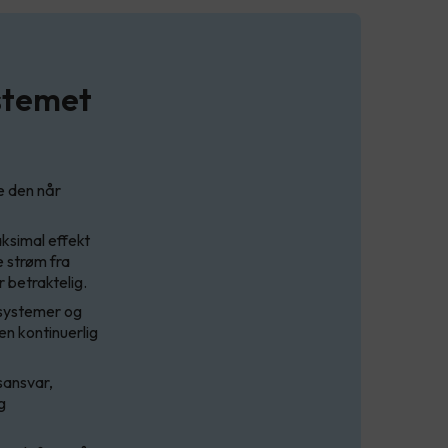
ystemet
e den når
ksimal effekt
e strøm fra
r betraktelig.
msystemer og
en kontinuerlig
sansvar,
g