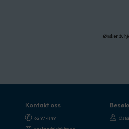
Ønsker du hje
Kontakt oss
Besøk
62 97 41 49
Østsi
post@odalelektro.no