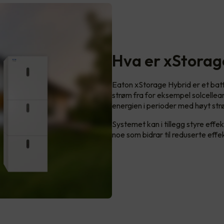
Hva er xStorag
Eaton xStorage Hybrid er et bat
strøm fra for eksempel solcelleanle
energien i perioder med høyt str
Systemet kan i tillegg styre effe
noe som bidrar til reduserte effe