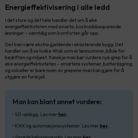
Energieffektivisering i alle ledd
I det store og det hele handler det om å øke
energieffektiviteten med smarte, kostnadsbesparende
løsninger – samtidig som komforten går opp.
Det kan være ekstra gjeldende i eksisterende bygg: Det
handler om å se hvilke tiltak som er lønnsomme, både for
bedriften og miljøet. Kanskje man bør vurdere nye grep for å
øke energieffektiviteten – smartere systemer, batterilagring
og solceller er bare noen av grepene man kan gjøre for å
utgjøre en forskjell.
Man kan blant annet vurdere:
• SD-anlegg. Les mer
her
.
• KNX og automasjonssystemer. Les mer
her
.
• Smarte belysningsvalg. Les mer
her
.