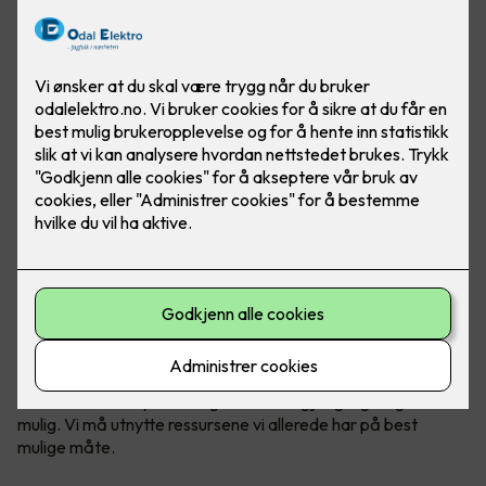
Norges kraftbruk forventes å øke kraftig i de kommende
årene. Det er her energieffektivisering kommer inn – for det
handler om å utnytte energien vi har tilgjengelig så godt som
mulig. Vi må utnytte ressursene vi allerede har på best
mulige måte.