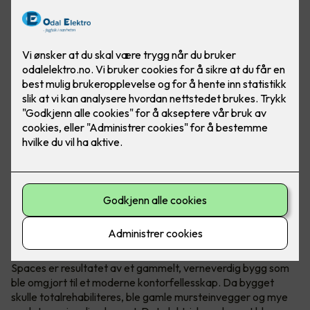
Verneverdig bygg omgjort til
kontorfellesskap
Spaces er resultatet av et gammelt, verneverdig bygg som
ble omgjort til et moderne kontorfellesskap. Da bygget
skulle totalrehabiliteres, ble gamle mursteinvegger og mye