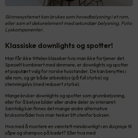
Skinnesystemet kan brukes som hovedbelysning i et rom,
eller som et dekorelement med sekundær belysning. Foto:
Lyskomponenter.
Klassiske downlights og spotter!
Man får ikke tittelen klassiker hvis man ikke fortjener det.
Spesielt kombinert med dimmere, er downlights og spotter
et populært valg for norske husstander. De kan benyttes i
alle rom, og gir både arbeidslys (på full styrke) og
stemningslys (med redusert styrke).
Mange bruker downlights og spotter som grunnbelysning,
eller for å belyse bilder eller andre deler av interiøret.
Samtidig kan finnes det mange andre alternative
bruksområder hvis man tenker litt utenfor boksen.
Hva med å montere en vanntett minidownligt i en dusjnisje til
såpe og shampoo på badet? Eller hva med