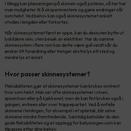
I tillegg kan plasseringen på skinnen også justeres, så her har
man muligheter til å eksperimentere og gjøre endringer når
som helst. Ved behov kan også skinnesystemet enkelt
utvides i lengden eller forkortes.
Når skinnesystemet først er oppe, kan du dessuten bytte ut
lyskildene selv, uten besøk av elektriker. Har du samme
skinnesystem i flere rom kan dette være gull verdt når du
ønsker litt forandring eller trenger ekstra lys ett sted og
mindre lys et annet.
Hvor passer skinnesystemer?
Fleksibiliteten gjør at skinnesystemer kan brukes omtrent
hvor som helst. Man ser ofte skinnesystemer i stuen,
spisestuen eller på kjøkkenet, men de kan fint brukes også i
gangen, entreen eller over trappepartiet. Ved å innfelle
skinnene i himlingen, for eksempel i et spiletak, blir selve
skinnene mindre fremtredende. Samtidig beholder du den
gode fleksibiliteten og et opplegg for belysningen som kan
tilpasses etter dine behov.