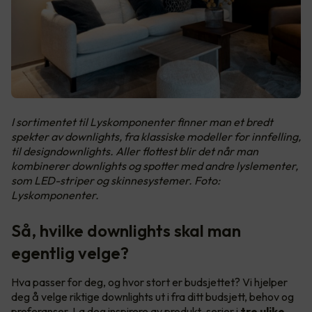
I sortimentet til Lyskomponenter finner man et bredt
spekter av downlights, fra klassiske modeller for innfelling,
til designdownlights. Aller flottest blir det når man
kombinerer downlights og spotter med andre lyslementer,
som LED-striper og skinnesystemer. Foto:
Lyskomponenter.
Så, hvilke downlights skal man
egentlig velge?
Hva passer for deg, og hvor stort er budsjettet? Vi hjelper
deg å velge riktige downlights ut i fra ditt budsjett, behov og
preferanser. La deg inspirere av produkt-serier i
tre ulike