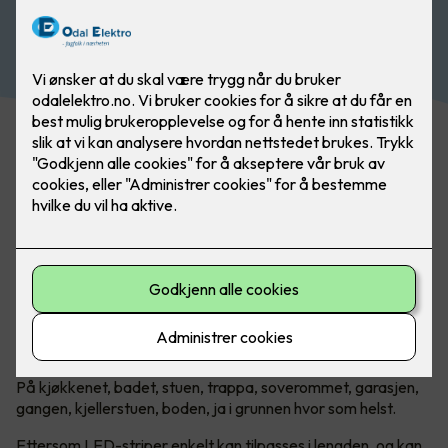
Se vårt utvalg av belysning
Uendelige muligheter med LED-
striper!
Introduksjonen av LED har revolusjonert belysningsbransjen.
Lang levetid, lavt strømforbruk og lav varmeutvikling, gjør
LED-lyskilder svært allsidige. Det gjelder kanskje mest av
alt når man snakker om LED-striper.
Hvor passer LED-striper?
På kjøkkenet, badet, stuen, trappa, soverommet, garasjen,
gangen, kjellerstuen, boden, ja i grunnen hvor som helst.
Ettersom LED-striper enkelt kan tilpasses i lengden, og kan