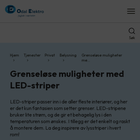
Søk
Hjem
Tjenester
Privat
Belysning
Grenseløse muligheter
me…
Grenseløse muligheter med
LED-striper
LED-striper passer inn i de aller fleste interiører, og her
er det kun fantasien som setter grenser.​ LED-stripene
bruker lite strøm, og de gir et behagelig lys i den
temperaturen som ønskes. I tillegg er det enkelt og raskt
å montere dem.​ La deg inspirere av lysstriper i hvert
rom!