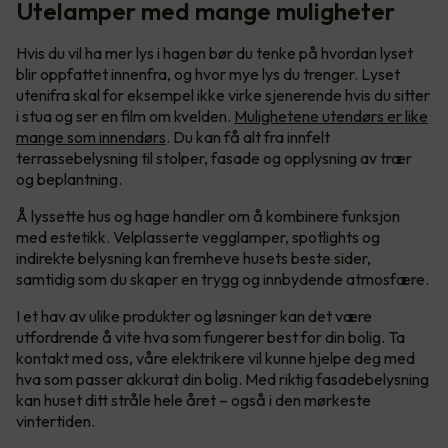
Utelamper med mange muligheter
Hvis du vil ha mer lys i hagen bør du tenke på hvordan lyset
blir oppfattet innenfra, og hvor mye lys du trenger. Lyset
utenifra skal for eksempel ikke virke sjenerende hvis du sitter
i stua og ser en film om kvelden.
Mulighetene utendørs er like
mange som innendørs
. Du kan få alt fra innfelt
terrassebelysning til stolper, fasade og opplysning av trær
og beplantning.
Å lyssette hus og hage handler om å kombinere funksjon
med estetikk. Velplasserte vegglamper, spotlights og
indirekte belysning kan fremheve husets beste sider,
samtidig som du skaper en trygg og innbydende atmosfære.
I et hav av ulike produkter og løsninger kan det være
utfordrende å vite hva som fungerer best for din bolig. Ta
kontakt med oss, våre elektrikere vil kunne hjelpe deg med
hva som passer akkurat din bolig. Med riktig fasadebelysning
kan huset ditt stråle hele året – også i den mørkeste
vintertiden.