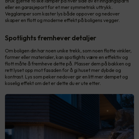
Bruk gjerne to like lamper på hver side av et inngangsparti
eller en garasjeport for et mer symmetrisk uttrykk.
Vegglamper som kaster lys både oppover og nedover
skaper en flott og moderne effekt på boligens vegger.
Spotlights fremhever detaljer
Om boligen din har noen unike trekk, som noen flotte vinkler,
former eller materialer, kan spotlights være en effektiv og
flott måte å fremheve dette på. Plasser dem på bakken og
rett lyset opp mot fasaden for å gi huset mer dybde og
kontrast. Lys som peker nedover gir en litt mer dempet og
koselig effekt om det er dette du er ute etter.