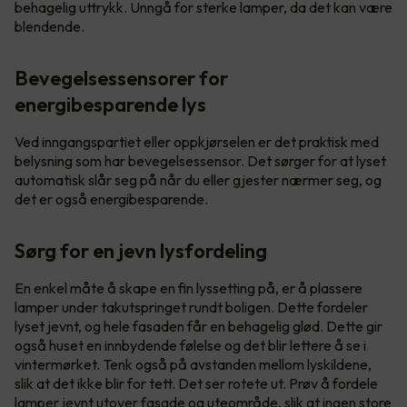
behagelig uttrykk. Unngå for sterke lamper, da det kan være
blendende.
Bevegelsessensorer for
energibesparende lys
Ved inngangspartiet eller oppkjørselen er det praktisk med
belysning som har bevegelsessensor. Det sørger for at lyset
automatisk slår seg på når du eller gjester nærmer seg, og
det er også energibesparende.
Sørg for en jevn lysfordeling
En enkel måte å skape en fin lyssetting på, er å plassere
lamper under takutspringet rundt boligen. Dette fordeler
lyset jevnt, og hele fasaden får en behagelig glød. Dette gir
også huset en innbydende følelse og det blir lettere å se i
vintermørket. Tenk også på avstanden mellom lyskildene,
slik at det ikke blir for tett. Det ser rotete ut. Prøv å fordele
lamper jevnt utover fasade og uteområde, slik at ingen store