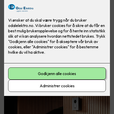
Elbil er kommet for å bli. Med elbillader hjemme har du
alltid fulladet bil, klar for både store og små eventyr. Foto:
Easee