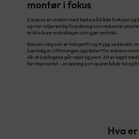
montør i fokus
Easybox er utviklet med tanke på både funksjon og b
og mer miljøvennlig forpakning som reduserer plasta
er ikke bare emballasjen som gjør inntrykk.
Boksen i seg selv er halogenfri og trygg ved brann, med
Samtidig er utformingen oppdatert for enklere monte
slik at koblingene går raskt og pent. Alt er laget me
førsteprioritet – en løsning som sparer både tid og fru
Hva er