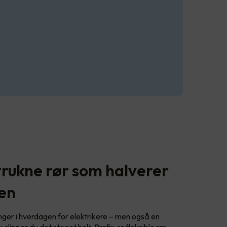
trukne rør som halverer
den
anger i hverdagen for elektrikere – men også en