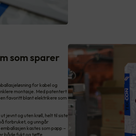
tem som sparer
mballasjeløsning for kabel og
 enklere montasje. Med patentert
en favoritt blant elektrikere som
jevnt og uten krøll, helt til siste
l på forbruket, og unngår
e emballasjen kastes som papp –
er både fukt og tøffe