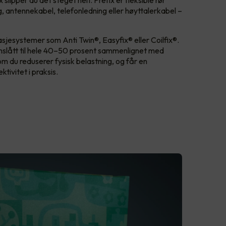
lipper du det steget helt. Prefix er fleksible rør
, antennekabel, telefonledning eller høyttalerkabel –
.
asjesystemer som Anti Twin®, Easyfix® eller Coilfix®.
nslått til hele 40–50 prosent sammenlignet med
som du reduserer fysisk belastning, og får en
ktivitet i praksis.