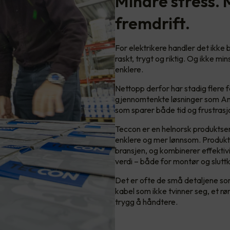
Mindre stress. 
fremdrift.
For elektrikere handler det ikke
raskt, trygt og riktig. Og ikke mi
enklere.
Nettopp derfor har stadig flere 
gjennomtenkte løsninger som Ant
som sparer både tid og frustrasjo
Teccon er en helnorsk produktseri
enklere og mer lønnsom. Produkte
bransjen, og kombinerer effektiv
verdi – både for montør og slutt
Det er ofte de små detaljene som
kabel som ikke tvinner seg, et rø
trygg å håndtere.