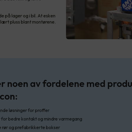
 på lager og i bil. At esken
ulært pluss blant montørene.
er noen av fordelene med prod
ccon:
de løsninger for proffer
r for bedre kontakt og mindre varmegang
 rør og prefabrikkerte bokser