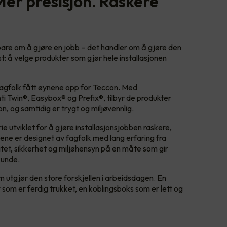
Mer presisjon. Raskere
 bare om å gjøre en jobb – det handler om å gjøre den
nst: å velge produkter som gjør hele installasjonen
fagfolk fått øynene opp for Teccon. Med
i Twin®, Easybox® og Prefix®, tilbyr de produkter
n, og samtidig er trygt og miljøvennlig.
e utviklet for å gjøre installasjonsjobben raskere,
ne er designet av fagfolk med lang erfaring fra
itet, sikkerhet og miljøhensyn på en måte som gir
kunde.
 utgjør den store forskjellen i arbeidsdagen. En
r som er ferdig trukket, en koblingsboks som er lett og