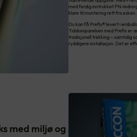
tidkrevende oppgave. Med Prefix s
med ferdig inntrukket PN-ledning
klare til montering rett fra esken
Du kan få Prefix® levert i emball
Tidsbesparelsen med Prefix er a
tradisjonell trekking – samtidig 
ryddigere installasjon. Det er effe
ks med miljø og