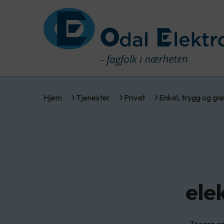
Hjem
Tjenester
Privat
Enkel, trygg og gr
ele
Teccon er 