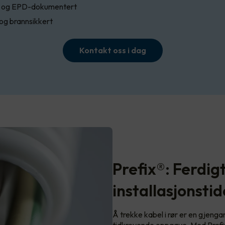
t og EPD-dokumentert
 og brannsikkert
Kontakt oss i dag
Prefix®: Ferdig
installasjonsti
Å trekke kabel i rør er en gjeng