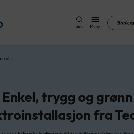
Book g
Søk
Meny
ønn el…
Enkel, trygg og grønn
ktroinstallasjon fra Te
en serie helnorske kvalitetsprodukter utviklet av elektrikere, for e