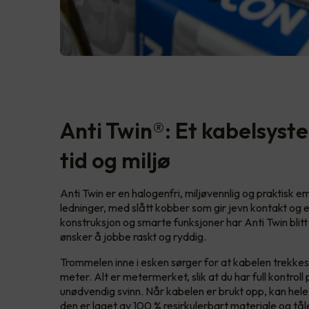
Anti Twin®: Et kabelsys
tid og miljø
Anti Twin er en halogenfri, miljøvennlig og praktisk e
ledninger, med slått kobber som gir jevn kontakt og
konstruksjon og smarte funksjoner har Anti Twin blitt 
ønsker å jobbe raskt og ryddig.
Trommelen inne i esken sørger for at kabelen trekkes ut 
meter. Alt er metermerket, slik at du har full kontrol
unødvendig svinn. Når kabelen er brukt opp, kan hel
den er laget av 100 % resirkulerbart materiale og tål