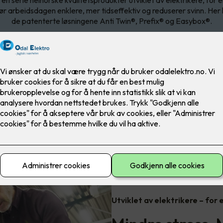
r arbeidsdagen enklere, mer tidseffektiv og reduserer svinn. Her
de patenterte løsningene Anti Twin®, Prefix® og Easybox®.
Utviklet av elektrikere – for 