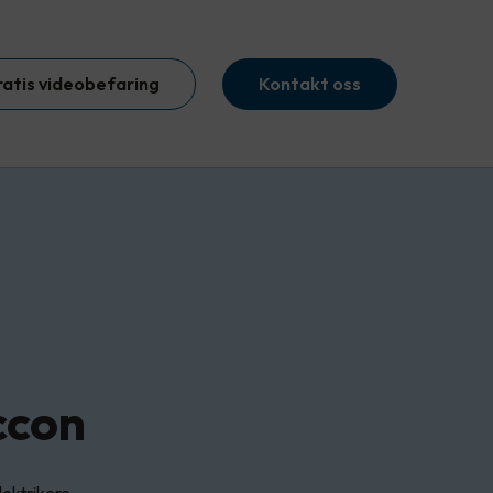
ratis videobefaring
Kontakt oss
ccon
lektrikere.