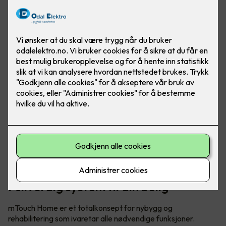
Foto: CTM Lyng
Fullverdig system til din bolig
mTouch Home er et totalkonsept for nybygg og
rehabilitering som ivaretar alle nødvendige funksjoner.