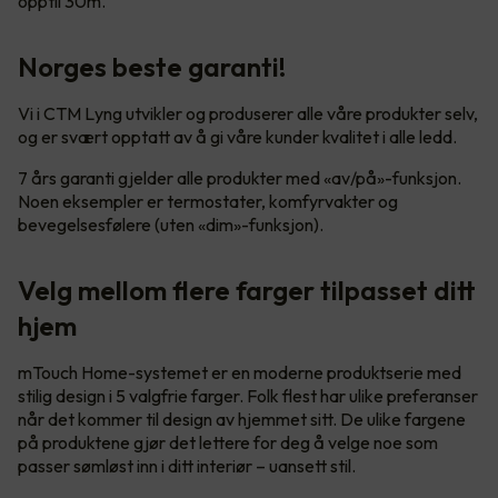
opptil 30m.
Norges beste garanti!
Vi i CTM Lyng utvikler og produserer alle våre produkter selv,
og er svært opptatt av å gi våre kunder kvalitet i alle ledd.
7 års garanti gjelder alle produkter med «av/på»-funksjon.
Noen eksempler er termostater, komfyrvakter og
bevegelsesfølere (uten «dim»-funksjon).
Velg mellom flere farger tilpasset ditt
hjem
mTouch Home-systemet er en moderne produktserie med
stilig design i 5 valgfrie farger. Folk flest har ulike preferanser
når det kommer til design av hjemmet sitt. De ulike fargene
på produktene gjør det lettere for deg å velge noe som
passer sømløst inn i ditt interiør – uansett stil.