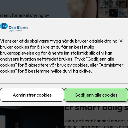
tem, for enkel styring av
Er smart bolig
Joda, de fleste har hørt om det, 
mange som gjerne kan ønske seg 