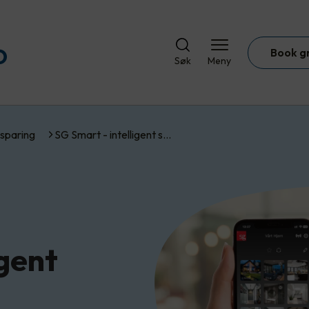
Book g
Søk
Meny
sparing
SG Smart - intelligent s…
igent