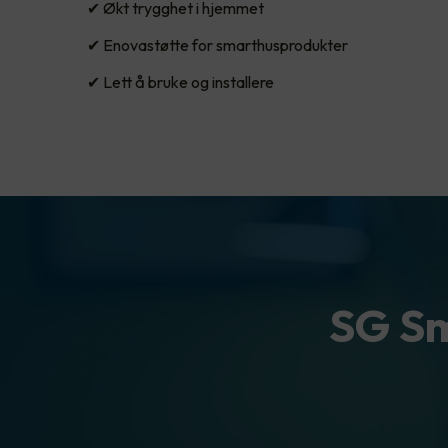
✔ Økt trygghet i hjemmet
✔ Enovastøtte for smarthusprodukter
✔ Lett å bruke og installere
SG Sm