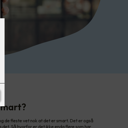
 smart?
og de fleste vet nok at det er smart. Det er også
det. Så hvorfor er det ikke enda flere som har