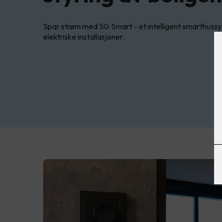
Spar strøm med SG Smart - et intelligent smarthussys
elektriske installasjoner.