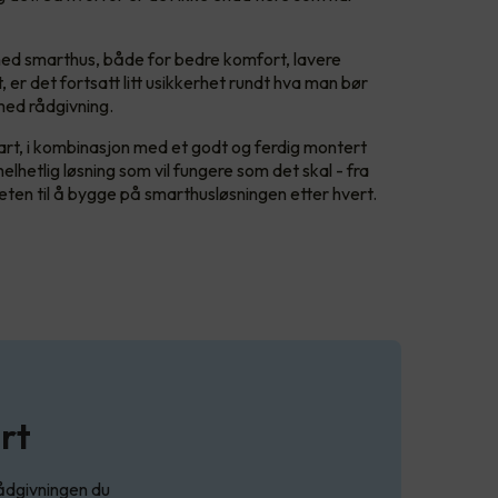
ed smarthus, både for bedre komfort, lavere
er det fortsatt litt usikkerhet rundt hva man bør
med rådgivning.
rt, i kombinasjon med et godt og ferdig montert
 helhetlig løsning som vil fungere som det skal - fra
gheten til å bygge på smarthusløsningen etter hvert.
rt
ådgivningen du