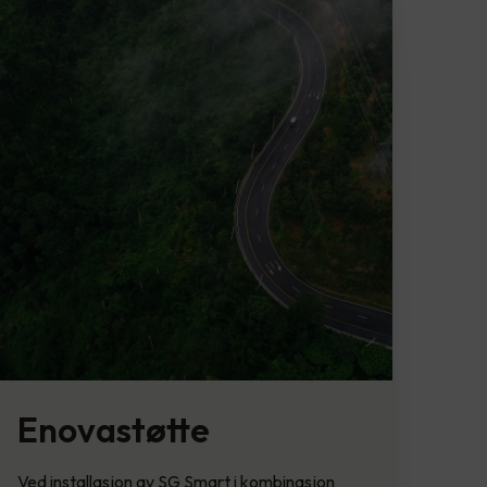
Enovastøtte
Ved installasjon av SG Smart i kombinasjon