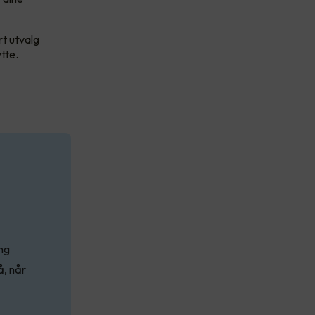
rt utvalg
tte.
ing
å, når