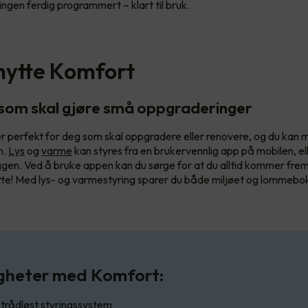
ingen ferdig programmert – klart til bruk.
hytte Komfort
 som skal gjøre små oppgraderinger
 perfekt for deg som skal oppgradere eller renovere, og du kan 
n.
Lys
og
varme
kan styres fra en brukervennlig app på mobilen, ell
gen. Ved å bruke appen kan du sørge for at du alltid kommer frem t
e! Med lys- og varmestyring sparer du både miljøet og lommebok
gheter med Komfort:
trådløst styringssystem