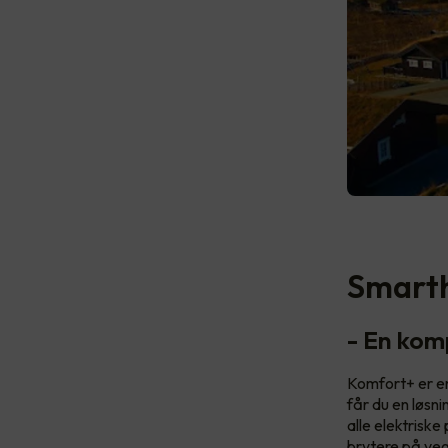
Smart
- En komp
Komfort+ er en
får du en løsn
alle elektriske
brytere på veg