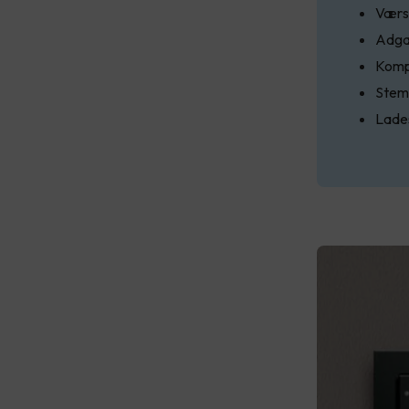
Værs
Adga
Komp
Stem
Lades