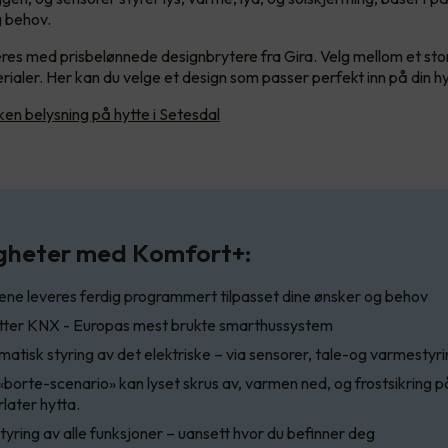
g behov.
res med prisbelønnede designbrytere fra Gira. Velg mellom et sto
rialer. Her kan du velge et design som passer perfekt inn på din hy
ken belysning på hytte i Setesdal
gheter med Komfort+:
ne leveres ferdig programmert tilpasset dine ønsker og behov
tter KNX - Europas mest brukte smarthussystem
atisk styring av det elektriske – via sensorer, tale-og varmestyr
borte-scenario» kan lyset skrus av, varmen ned, og frostsikring p
rlater hytta.
yring av alle funksjoner – uansett hvor du befinner deg