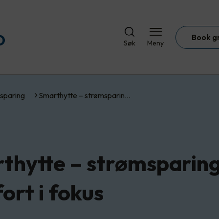
Book g
Søk
Meny
sparing
Smarthytte – strømsparin…
thytte – strømsparin
ort i fokus