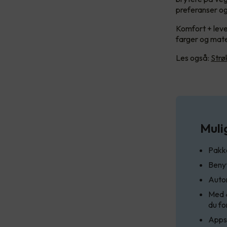
preferanser o
Komfort + leve
farger og mate
Les også:
Strø
Muli
Pakke
Beny
Autom
Med «
du fo
Appst