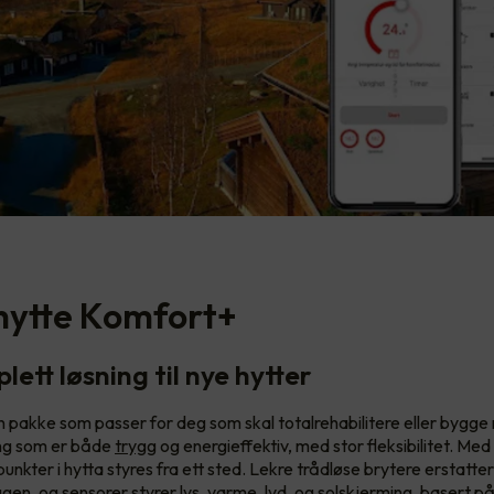
hytte Komfort+
lett løsning til nye hytter
 pakke som passer for deg som skal totalrehabilitere eller bygge 
ing som er både
trygg
og energieffektiv, med stor fleksibilitet. M
 punkter i hytta styres fra ett sted. Lekre trådløse brytere erstatter
gen, og sensorer styrer lys, varme, lyd, og solskjerming, basert på