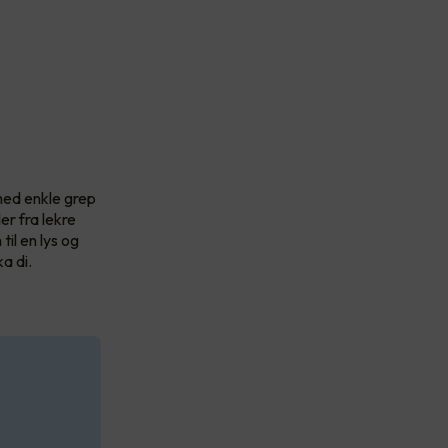
med enkle grep
er fra lekre
il en lys og
a di.