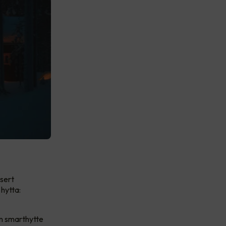
nsert
hytta:
in smarthytte