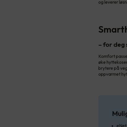
og leverer løsn
Smart
– for deg
Komfort passer
øke hyttekose
brytere på veg
oppvarmet hytt
Muli
eNet 