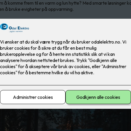
 å komme frem til en varm og lun hytte? Med smarte løsninger k
en å bruke evigheter på oppvarming.