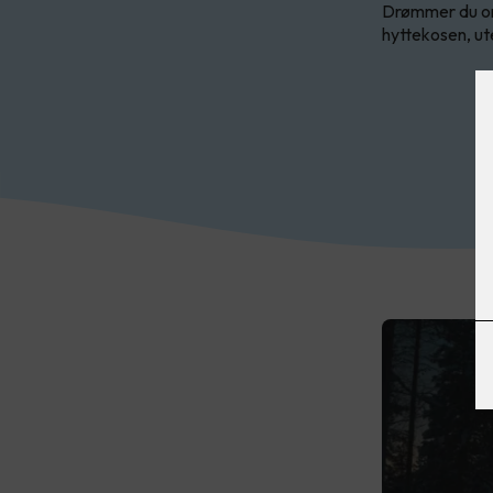
Drømmer du om
hyttekosen, ut