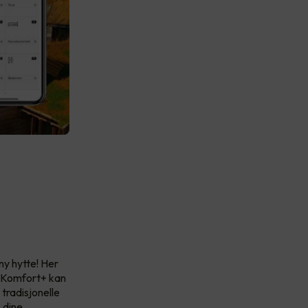
ny hytte! Her
ed Komfort+ kan
 tradisjonelle
 dine