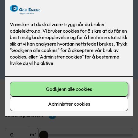
Beregn pris på solceller
Hvor mange m2 av taket ønsker du å dekke med
solcellepaneler?
?
m²