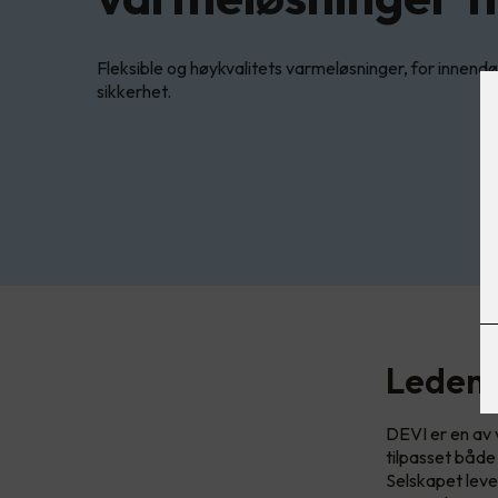
Fleksible og høykvalitets varmeløsninger, for innend
sikkerhet.
Ledend
DEVI er en av 
tilpasset både
Selskapet leve