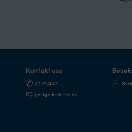
Kontakt oss
Besøk
62 97 41 49
Østsi
post@odalelektro.no