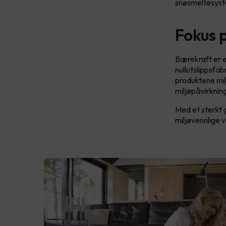
snøsmeltesyste
Fokus 
Bærekraft er 
nullutslippsfab
produktene mil
miljøpåvirkning
Med et sterkt 
miljøvennlige 