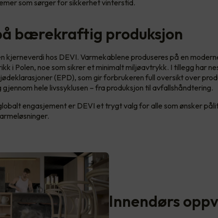
mer som sørger for sikkerhet vinterstid.
på bærekraftig produksjon
en kjerneverdi hos DEVI. Varmekablene produseres på en modern
rikk i Polen, noe som sikrer et minimalt miljøavtrykk. I tillegg har ne
jødeklarasjoner (EPD), som gir forbrukeren full oversikt over pro
 gjennom hele livssyklusen – fra produksjon til avfallshåndtering.
globalt engasjement er DEVI et trygt valg for alle som ønsker påli
varmeløsninger.
Innendørs opp