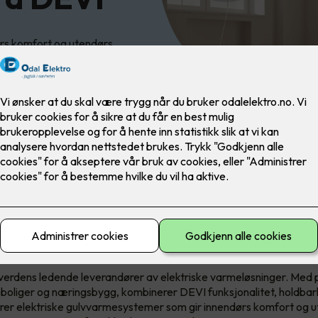
ørs komfort og utendørs
e leverandør av varmeløsning
verdens ledende leverandører av elektriske varmeløsninger. Med 
 boliger og næringsbygg, kombinerer DEVI funksjonalitet, holdbarh
rer elektriske gulvvarmesystemer som gir innendørs komfort og u