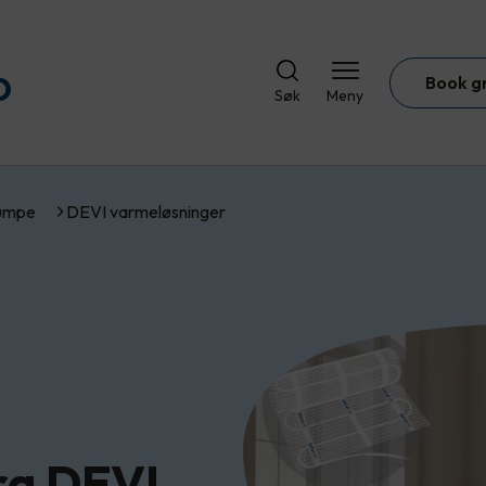
Book g
Søk
Meny
umpe
DEVI varmeløsninger
ra DEVI