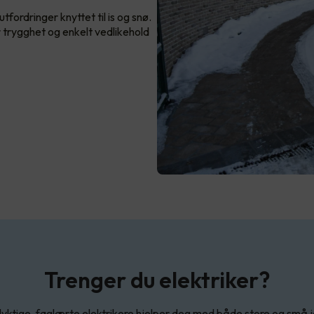
tfordringer knyttet til is og snø.
 trygghet og enkelt vedlikehold
Trenger du elektriker?
yktige, faglærte elektrikere hjelper deg med både store og små 