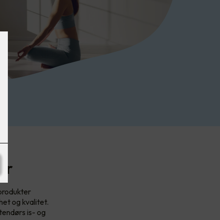
er
produkter
et og kvalitet.
tendørs is- og