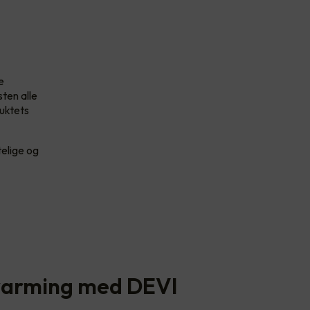
e
sten alle
duktets
telige og
varming med DEVI