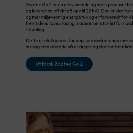
Zaptec Go 2 er en prisvinnende og norskprodusert elbi
og leverer en effekt på opptil 22 kW. Den er klar for
og mer miljøvennlig energibruk og er forberedt for V
fremtidens toveis lading. Laderen er utviklet for nor
tilkobling.
Dette er elbilladeren for deg som ønsker enda mer kont
løsning som allerede nå er rigget og klar for fremtid
Utforsk Zaptec Go 2