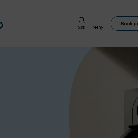
Book g
Søk
Meny