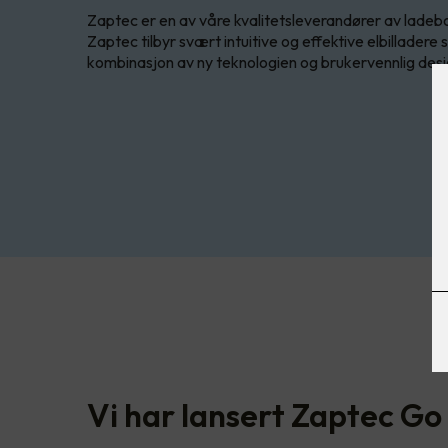
Zaptec er en av våre kvalitetsleverandører av ladeboks
Zaptec tilbyr svært intuitive og effektive elbilladere s
kombinasjon av ny teknologien og brukervennlig desi
Vi har lansert Zaptec Go