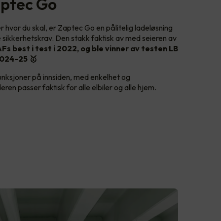
aptec Go
ler hvor du skal, er Zaptec Go en pålitelig ladeløsning
lle sikkerhetskrav. Den stakk faktisk av med seieren av
Fs best i test i 2022, og ble vinner av testen LB
024-25 🥇
nksjoner på innsiden, med enkelhet og
ren passer faktisk for alle elbiler og alle hjem.