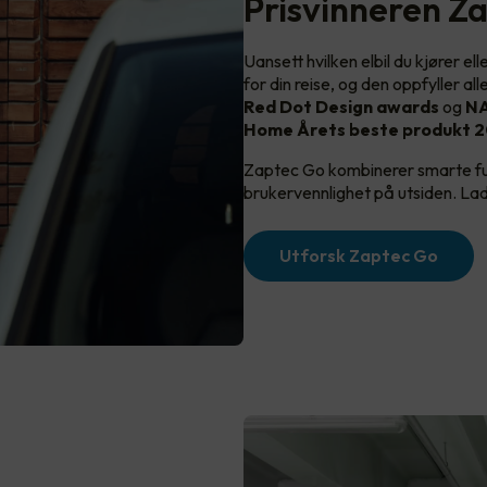
Prisvinneren Z
Uansett hvilken elbil du kjører el
for din reise, og den oppfyller a
Red Dot Design awards
og
NA
Home Årets beste produkt 2
Zaptec Go kombinerer smarte fu
brukervennlighet på utsiden. Lade
Utforsk Zaptec Go