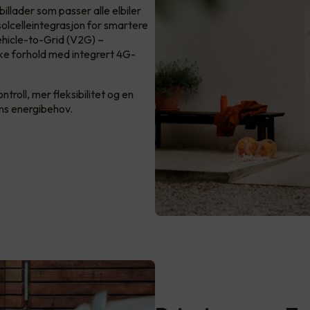
llader som passer alle elbiler
 solcelleintegrasjon for smartere
ehicle-to-Grid (V2G) –
ske forhold med integrert 4G-
roll, mer fleksibilitet og en
ens energibehov.