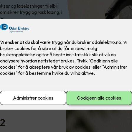
er og ladeløsninger til elbil.
om sikrer trygg og rask lading, i
gn.
 2