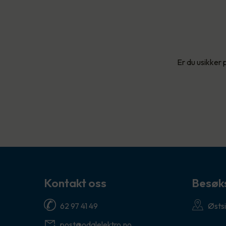
Er du usikker 
Kontakt oss
Besøk
62 97 41 49
Østsi
post@odalelektro.no