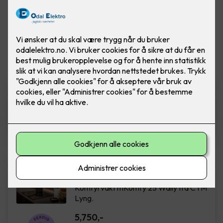
Vis flere
filtre
Rehabilitering av sikringsskap
Ferdig montert rehab sikringsskap m/
innmat. Boligskap IT 50A 12 kurser.
18,800
,-
Komfyrvakt mKomfy Wally
m/trådløs sensor
Komfyrvakt mKomfy 25 Wally fra CTM
Lyng.
5,750
,-