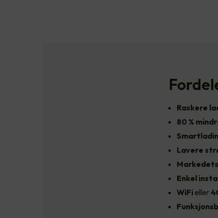
Fordel
Raskere la
80 % mind
Smartladi
Lavere st
Markedets
Enkel insta
WiFi
eller
4
Funksjonsb