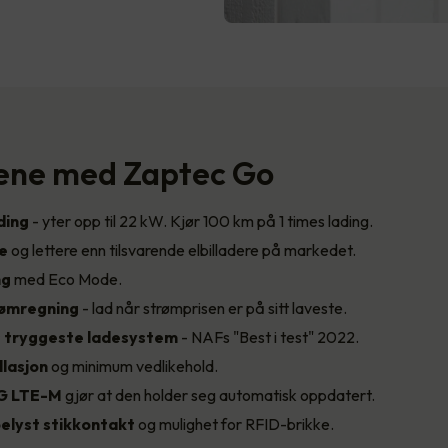
ene med Zaptec Go
ding
- yter opp til 22 kW. Kjør 100 km på 1 times lading.
re
og lettere enn tilsvarende elbilladere på markedet.
ng
med Eco Mode.
rømregning
- lad når strømprisen er på sitt laveste.
 tryggeste
ladesystem
- NAFs "Best i test" 2022.
llasjon
og minimum vedlikehold.
G LTE-M
gjør at den holder seg automatisk oppdatert.
elyst stikkontakt
og mulighet for RFID-brikke.