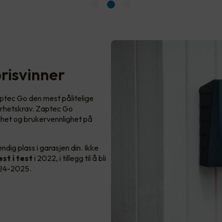
prisvinner
Zaptec Go den mest pålitelige
kerhetskrav. Zaptec Go
het og brukervennlighet på
dig plass i garasjen din. Ikke
st i test
i 2022, i tillegg til å bli
024-2025.