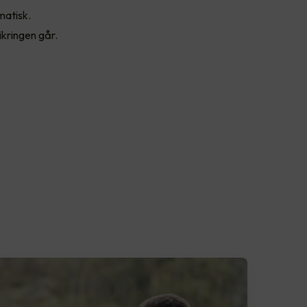
matisk.
ikringen går.