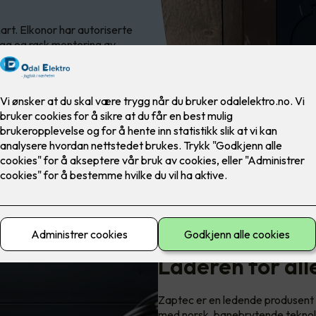
art. Elkonor har autoriserte
rygg og rask montering av
Laderen for alle
Zaptec er en ledende produsent 
med norsk, banebrytende teknol