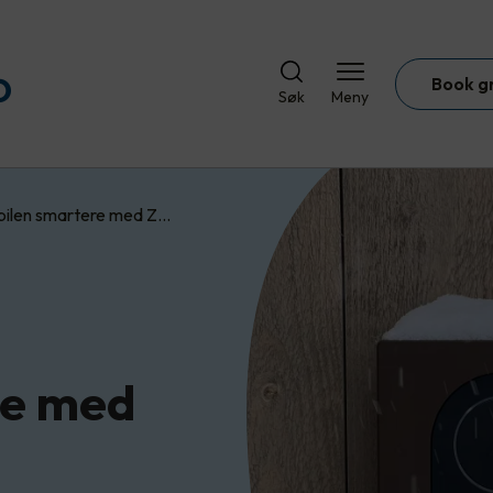
Book g
Søk
Meny
bilen smartere med Z…
re med