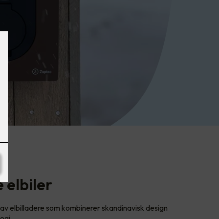
 elbiler
av elbilladere som kombinerer skandinavisk design
ogi.