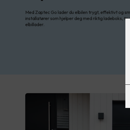
Med Zaptec Go lader du elbilen trygt, effektivt og sm
installatører som hjelper deg med riktig ladeboks, t
elbillader.