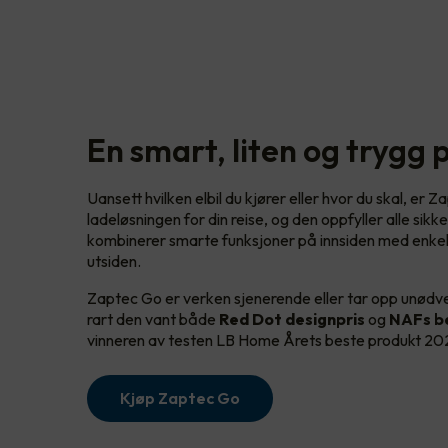
En smart, liten og trygg 
Uansett hvilken elbil du kjører eller hvor du skal, er 
ladeløsningen for din reise, og den oppfyller alle sik
kombinerer smarte funksjoner på innsiden med enkel
utsiden.
Zaptec Go er verken sjenerende eller tar opp unødven
rart den vant både
Red Dot designpris
og
NAFs be
vinneren av testen LB Home Årets beste produkt 2
Kjøp Zaptec Go