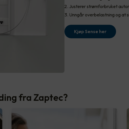
Justerer strømforbruket auto
Unngår overbelastning og at s
Kjøp Sense her
ading fra Zaptec?