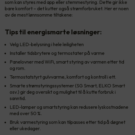
som kan styres med app eller stemmestyring. Dette gir ikke
bare komfort – det kutter også strømforbruket. Her er noen
av de mest lønnsomme tiltakene:
Tips til energismarte løsninger:
Velg LED-belysning i hele leiligheten
Installer tidsbrytere og termostater på varme
Panelovner med WiFi, smart styring av varmen etter tid
og rom.
Termostatstyrt gulvvarme, komfort og kontroll i ett.
Smarte strømstyringssystemer (SG Smart, ELKO Smart
osv.) gir deg oversikt og mulighet til å kutte forbruk i
sanntid.
LED-lamper og smartstyring kan redusere lyskostnadene
med over 50 %.
Bruk varmestyring som kan tilpasses etter tid på døgnet
eller ukedager.