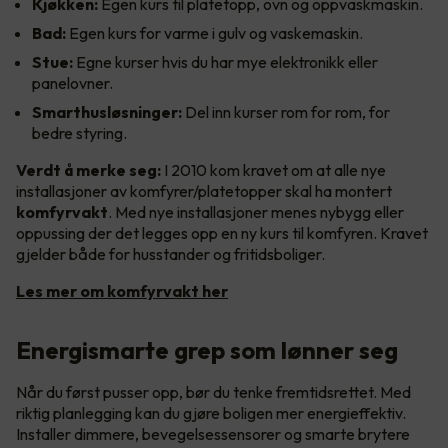
Kjøkken:
Egen kurs til platetopp, ovn og oppvaskmaskin.
Bad:
Egen kurs for varme i gulv og vaskemaskin.
Stue:
Egne kurser hvis du har mye elektronikk eller
panelovner.
Smarthusløsninger:
Del inn kurser rom for rom, for
bedre styring.
Verdt å merke seg:
I 2010 kom kravet om at alle nye
installasjoner av komfyrer/platetopper skal ha montert
komfyrvakt
. Med nye installasjoner menes nybygg eller
oppussing der det legges opp en ny kurs til komfyren. Kravet
gjelder både for husstander og fritidsboliger.
Les mer om komfyrvakt her
Energismarte grep som lønner seg
Når du først pusser opp, bør du tenke fremtidsrettet. Med
riktig planlegging kan du gjøre boligen mer energieffektiv.
Installer dimmere, bevegelsessensorer og smarte brytere