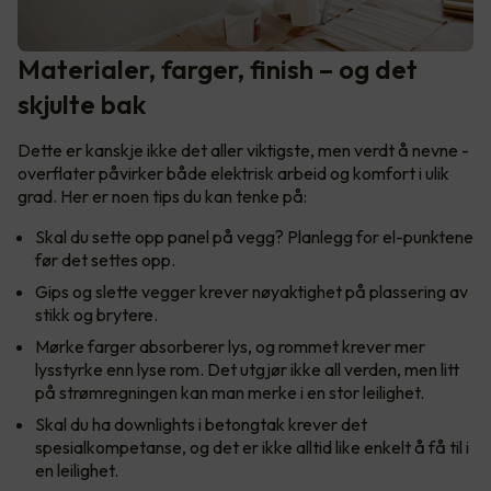
Materialer, farger, finish – og det
skjulte bak
Dette er kanskje ikke det aller viktigste, men verdt å nevne -
overflater påvirker både elektrisk arbeid og komfort i ulik
grad. Her er noen tips du kan tenke på:
Skal du sette opp panel på vegg? Planlegg for el-punktene
før det settes opp.
Gips og slette vegger krever nøyaktighet på plassering av
stikk og brytere.
Mørke farger absorberer lys, og rommet krever mer
lysstyrke enn lyse rom. Det utgjør ikke all verden, men litt
på strømregningen kan man merke i en stor leilighet.
Skal du ha downlights i betongtak krever det
spesialkompetanse, og det er ikke alltid like enkelt å få til i
en leilighet.