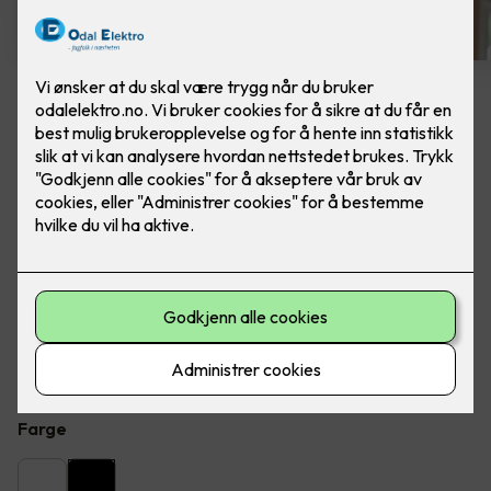
4 stk sorte LED downlights
rehab inkl. LED dimmer
Ferdig montert - Junistar ECO 2700 m/ LED
dimmer, fra SG Armaturen.
Flott LED downlight med 42 graders spredning og 30
graders vipp i to retninger til innendørs bruke, inkl. LED
dimmer. Inkludert montering.
Farge