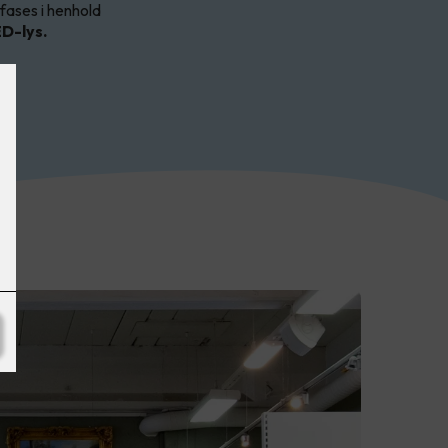
fases i henhold
ED-lys.