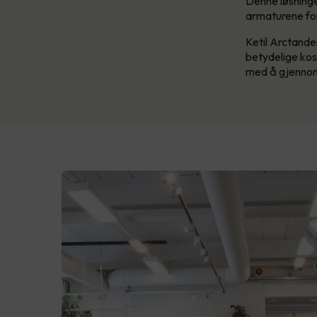
Denne løsninge
armaturene fo
Ketil Arctande
betydelige kos
med å gjennom