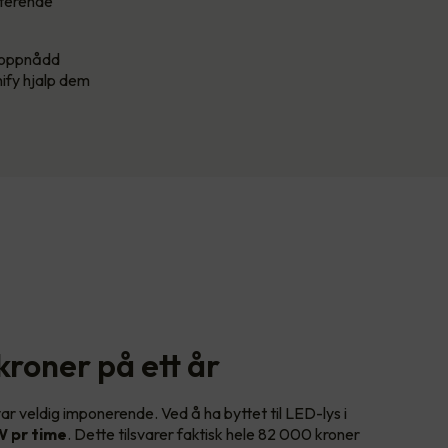
sterende
r oppnådd
ify hjalp dem
roner på ett år
 veldig imponerende. Ved å ha byttet til LED-lys i
W pr time
. Dette tilsvarer faktisk hele 82 000 kroner