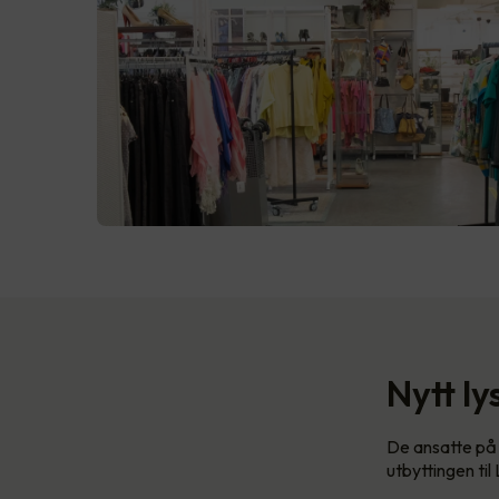
Nytt ly
De ansatte på 
utbyttingen til