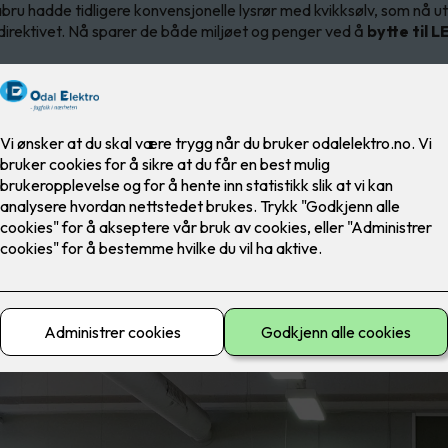
bru hadde tidligere konvensjonelle lysrør med kvikksølv, som nå ut
-direktivet. Nå sparer de både miljøet og penger ved å
bytte til L