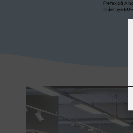
Fretex på Alna
til det nye EU