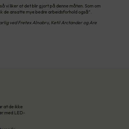
så vi liker at det blir gjort på denne måten. Som om
ktisk de ansatte mye bedre arbeidsforhold også”.
arlig ved Fretex Alnabru, Ketil Arctander og Are
r at de ikke
srør med LED-