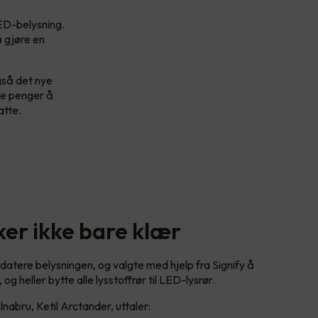
LED-belysning.
å gjøre en
gså det nye
ye penger å
atte.
ker ikke bare klær
atere belysningen, og valgte med hjelp fra Signify å
 heller bytte alle lysstoffrør til LED-lysrør.
nabru, Ketil Arctander, uttaler: