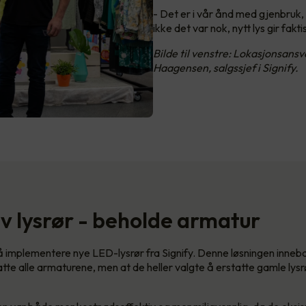
- Det er i vår ånd med gjenbruk, 
ikke det var nok, nytt lys gir fa
Bilde til venstre: Lokasjonsansv
Haagensen, salgssjef i Signify.
av lysrør - beholde armatur
å implementere nye LED-lysrør fra Signify. Denne løsningen inneba
atte alle armaturene, men at de heller valgte å erstatte gamle ly