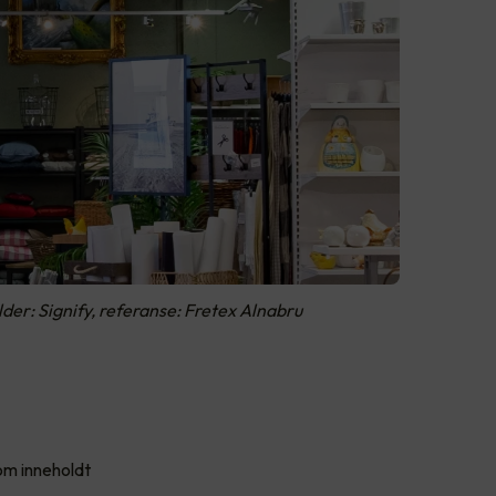
lder: Signify, referanse: Fretex Alnabru
om inneholdt