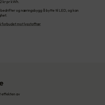
 2 kr pr kWh.
r bedrifter og næringsbygg å bytte til LED, og kan
ghet.
å forbudet mot lysstoffrør
te
t effekten av