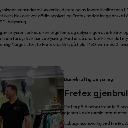
sningen er mindre miljøvennlig, dyrere og av lavere kvalitet enn 
 at butikklokalet var dårlig opplyst, og Fretex hadde lenge ønsket 
 LED-belysning.
 gamle lysrør senkes strømutgiftene, og belysningen overholder o
t som forbyr kvikksølvbelysning. Med en så stor butikk var det m
nemlig Norges største Fretex-butikk, på hele 1750 kvm med 21 ans
Bærekraftig belysning
Fretex gjenbru
Fretex på Alnabru trengte å oppd
gjenbruke de gamle armaturene, og
Lokasjonsansvarlig ved Fretex Al