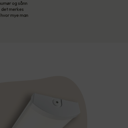
e humør og sånn
e, det merkes
et hvor mye man