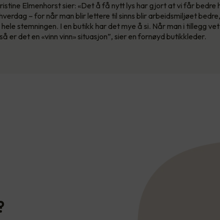
istine Elmenhorst sier: «Det å få nytt lys har gjort at vi får bedr
 hverdag – for når man blir lettere til sinns blir arbeidsmiljøet bedr
å hele stemningen. I en butikk har det mye å si. Når man i tillegg v
så er det en «vinn vinn» situasjon”, sier en fornøyd butikkleder.
?