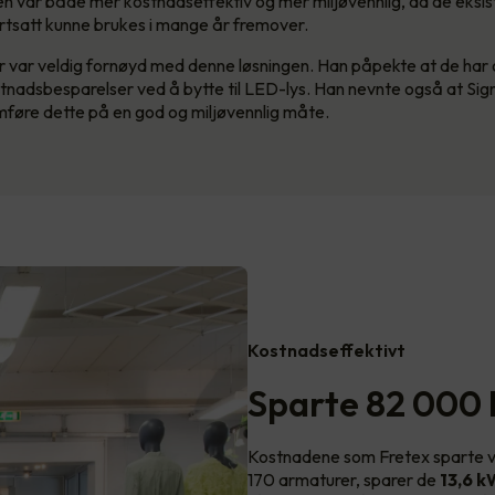
n var både mer kostnadseffektiv og mer miljøvennlig, da de eksi
rtsatt kunne brukes i mange år fremover.
r var veldig fornøyd med denne løsningen. Han påpekte at de ha
tnadsbesparelser ved å bytte til LED-lys. Han nevnte også at Sign
føre dette på en god og miljøvennlig måte.
Kostnadseffektivt
Sparte 82 000 k
Kostnadene som Fretex sparte var
170 armaturer, sparer de
13,6 k