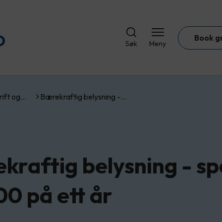
Book g
Søk
Meny
rift og…
Bærekraftig belysning -…
kraftig belysning - sp
00 på ett år