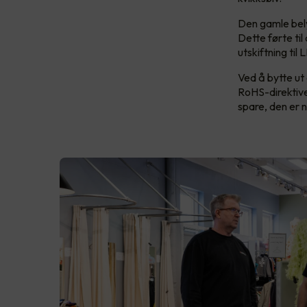
Den gamle bely
Dette førte til
utskiftning til
Ved å bytte ut
RoHS-direktive
spare, den er 