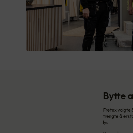
Bytte 
Fretex valgte 
trengte å erst
lys.