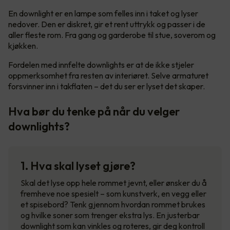
En downlight er en lampe som felles inn i taket og lyser
nedover. Den er diskret, gir et rent uttrykk og passer i de
aller fleste rom. Fra gang og garderobe til stue, soverom og
kjøkken.
Fordelen med innfelte downlights er at de ikke stjeler
oppmerksomhet fra resten av interiøret. Selve armaturet
forsvinner inn i takflaten – det du ser er lyset det skaper.
Hva bør du tenke på når du velger
downlights?
1. Hva skal lyset gjøre?
Skal det lyse opp hele rommet jevnt, eller ønsker du å
fremheve noe spesielt – som kunstverk, en vegg eller
et spisebord? Tenk gjennom hvordan rommet brukes
og hvilke soner som trenger ekstra lys. En justerbar
downlight som kan vinkles og roteres, gir deg kontroll