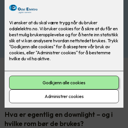
Belysning er en av de tingene som virkelig løfter et rom. Det
kan også ødelegge helhetsinntrykket hvis du velger feil. Når
du pusser opp eller renoverer, er det lett å prioritere fliser,
overflater og møbler, mens lyset ofte havner nederst på
lista. Det er synd, for riktig belysning er faktisk det som
binder alt sammen.
Hva er egentlig en downlight – og i
hvilke rom bør de brukes?