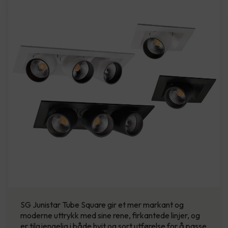
SG Junistar Tube Square gir et mer markant og
moderne uttrykk med sine rene, firkantede linjer, og
er tilgjengelig i både hvit og sort utførelse for å passe