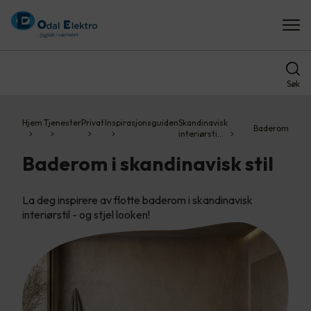
Søk
Hjem
Tjenester
Privat
Inspirasjonsguiden
Skandinavisk
Baderom
interiørsti…
Baderom i skandinavisk stil
La deg inspirere av flotte baderom i skandinavisk
interiørstil - og stjel looken!