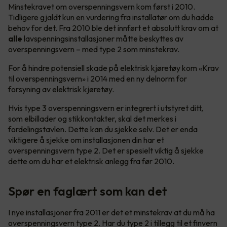
Minstekravet om overspenningsvern kom først i 2010.
Tidligere gjaldt kun en vurdering fra installatør om du hadde
behov for det. Fra 2010 ble det innført et absolutt krav om at
alle
lavspenningsinstallasjoner måtte beskyttes av
overspenningsvern – med type 2 som minstekrav.
For å hindre potensiell skade på elektrisk kjøretøy kom «Krav
til overspenningsvern» i 2014 med en ny delnorm for
forsyning av elektrisk kjøretøy.
Hvis type 3 overspenningsvern er integrert i utstyret ditt,
som elbillader og stikkontakter, skal det merkes i
fordelingstavlen. Dette kan du sjekke selv. Det er enda
viktigere å sjekke om installasjonen din har et
overspenningsvern type 2. Det er spesielt viktig å sjekke
dette om du har et elektrisk anlegg fra før 2010.
Spør en faglært som kan det
I nye installasjoner fra 2011 er det et minstekrav at du må ha
overspenningsvern type 2. Har du type 2 i tillegg til et finvern