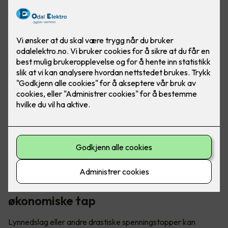
Mange velger å sikre verdifull elektronikk ved hjelp av et
såkalt finvern. Men hva gjør du med elbilen som står og lader
i garasjen?
Lynnedslag kan forårsake store
økonomiske tap
Lynnedslag eller andre drastiske spenningstopper kan