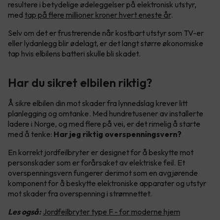
resultere i betydelige ødeleggelser på elektronisk utstyr,
med
tap på flere millioner kroner hvert eneste år
.
Selv om det er frustrerende når kostbart utstyr som TV-er
eller lydanlegg blir ødelagt, er det langt større økonomiske
tap hvis elbilens batteri skulle bli skadet.
Har du sikret elbilen riktig?
Å sikre elbilen din mot skader fra lynnedslag krever litt
planlegging og omtanke. Med hundretusener av installerte
ladere i Norge, og med flere på vei, er det rimelig å starte
med å tenke:
Har jeg riktig overspenningsvern?
En korrekt jordfeilbryter er designet for å beskytte mot
personskader som er forårsaket av elektriske feil. Et
overspenningsvern fungerer derimot som en avgjørende
komponent for å beskytte elektroniske apparater og utstyr
mot skader fra overspenning i strømnettet.
Les også:
Jordfeilbryter type F - for moderne hjem